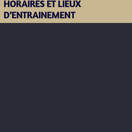
HORAIRES ET LIEUX
D’ENTRAINEMENT
Lundi de 20h à 22h
Gymnase Pierre Bodet - 5 Allée du Champ Brun, 16000
Angoulême
L'entrée du gymnase se trouve sur la gauche du collège Pierre
Bodet.
Mercredi de 20h à 21h
Maison des habitants de Basseau - 8 rue Saint-Vincent de
Paul, 16000 Angoulême