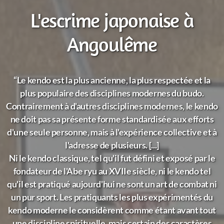
L'escrime japonaise à
Angoulême
“Le kendo est la plus ancienne, la plus respectée et la
plus populaire des disciplines modernes du budo.
Contrairement à d'autres disciplines modernes, le kendo
ne doit pas sa présente forme standardisée aux efforts
d'une seule personne, mais à l'expérience collective et à
l'adresse de plusieurs. [...]
Ni le kendo classique, tel qu'il fut défini et exposé par le
fondateur de l'Abe ryu au XVIIe siècle, ni le kendo tel
qu'il est pratiqué aujourd'hui ne sont un art de combat ni
un pur sport. Les pratiquants les plus expérimentés du
kendo moderne le considèrent comme étant avant tout
une discipline spirituelle, mais certain des caractères